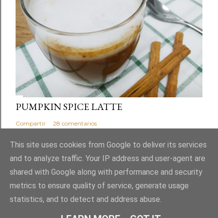
PUMPKIN SPICE LATTE
Compartir
28 comentarios
This site uses cookies from Google to deliver its services
and to analyze traffic. Your IP address and user-agent are
shared with Google along with performance and security
Con la tecnología de Blogger
metrics to ensure quality of service, generate usage
statistics, and to detect and address abuse.
ElFlanB