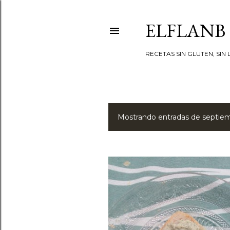
ELFLANB
RECETAS SIN GLUTEN, SIN L
Mostrando entradas de septie
E
n
t
r
a
d