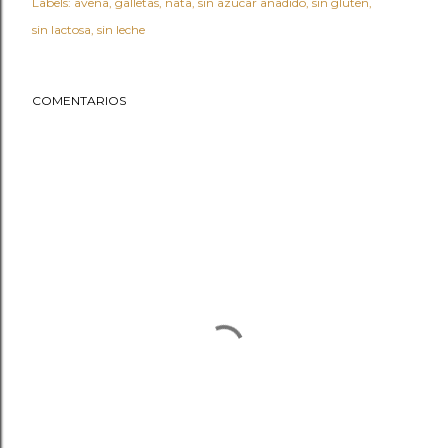
Labels:
avena
galletas
nata
sin azucar añadido
sin gluten
sin lactosa
sin leche
COMENTARIOS