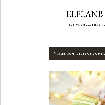
ELFLANB
RECETAS SIN GLUTEN, SIN L
Mostrando entradas de diciemb
E
n
t
r
a
d