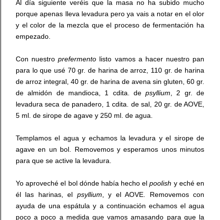
Al día siguiente veréis que la masa no ha subido mucho
porque apenas lleva levadura pero ya vais a notar en el olor
y el color de la mezcla que el proceso de fermentación ha
empezado.
Con nuestro
prefermento
listo vamos a hacer nuestro pan
para lo que usé 70 gr. de harina de arroz, 110 gr. de harina
de arroz integral, 40 gr. de harina de avena sin gluten, 60 gr.
de almidón de mandioca, 1 cdita. de
psyllium
, 2 gr. de
levadura seca de panadero, 1 cdita. de sal, 20 gr. de AOVE,
5 ml. de sirope de agave y 250 ml. de agua.
Templamos el agua y echamos la levadura y el sirope de
agave en un bol. Removemos y esperamos unos minutos
para que se active la levadura.
Yo aproveché el bol dónde había hecho el
poolish
y eché en
él las harinas, el
psyllium
, y el AOVE. Removemos con
ayuda de una espátula y a continuación echamos el agua
poco a poco a medida que vamos amasando para que la