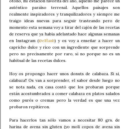
otoño, mi estación favorita del año, aquello me parece un
auténtico paraíso terrenal. Aquellos paisajes son
realmente inspiradores y tranquilizadores y siempre me
traigo ideas nuevas para seguir trasteando pero de
momento esta semana voy a tirar del cajón de las recetas
de reserva que ya había adelantado hace algunas semanas
en Instagram (
@elflanb
) y os voy a enseñar a hacer un
capricho dulce y rico con un ingrediente que sorprende
pero no precisamente por raro, si no porque no es un
habitual de las recetas dulces.
Hoy os propongo hacer unos donuts de calabaza. Si si,
calabaza!! Os van a sorprender, el sabor desde luego no
se nota nada, en casa costó que los probaran porque
están acostumbrados a comer calabaza en platos salados
como purés o cremas pero la verdad es que una vez
probaron repitieron.
Para hacerlos tan sólo vamos a necesitar 80 grs. de
harina de avena sin gluten (yo molí copos de avena sin