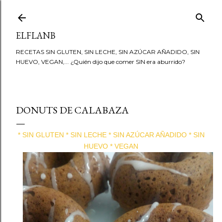
Ir al contenido principal
ELFLANB
RECETAS SIN GLUTEN, SIN LECHE, SIN AZÚCAR AÑADIDO, SIN
HUEVO, VEGAN,... ¿Quién dijo que comer SIN era aburrido?
DONUTS DE CALABAZA
* SIN GLUTEN * SIN LECHE * SIN AZÚCAR AÑADIDO * SIN
HUEVO * VEGAN