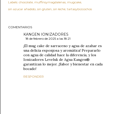
Labels:
chocolate
muffinsymagdalenas
mugcake
sin azucar añadido
sin gluten
sin leche
tartasybizcochos
COMENTARIOS
KANGEN IONIZADORES
18 de febrero de 2025 a las 18:21
¡El mug cake de sarraceno y agua de azahar es
una delicia esponjosa y aromática! Prepararlo
con agua de calidad hace la diferencia, y los
Ionizadores Leveluk de Agua Kangen®
garantizan lo mejor. ¡Sabor y bienestar en cada
bocado!
RESPONDER