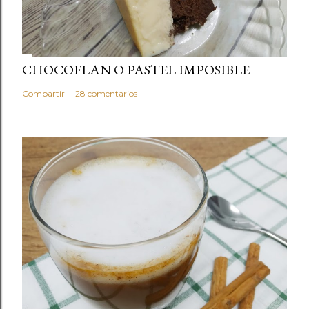
c
o
m
e
CHOCOFLAN O PASTEL IMPOSIBLE
n
Compartir
28 comentarios
t
a
r
i
o